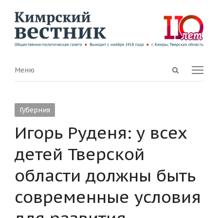
Open
Menu
Меню
search
panel
Губерния
Игорь Руденя: у всех
детей Тверской
области должны быть
современные условия
для развития