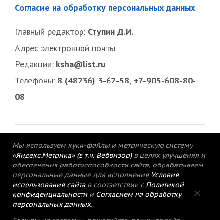
Согласие на обработку персональных данных
Главный редактор:
Ступин Д.И.
Адрес электронной почты
Редакции:
ksha@list.ru
Телефоны:
8 (48236) 3-62-58, +7-905-608-80-
08
Мы используем куки-файлы и метрическую систему
«Яндекс.Метрика» (в т.ч. Вебвизор)
в целях улучшения и
обеспечения работоспособности сайта, обрабатываем
персональные данные для исполнения
Условия
использования сайта
в соответствии с
Политикой
конфиденциальности
и
Согласием на обработку
персональных данных
.
© 2015-2021 Редакция газеты «Кимрский