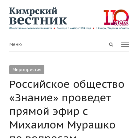
Open
Menu
Меню
search
panel
Мероприятия
Российское общество
«Знание» проведет
прямой эфир с
Михаилом Мурашко
по вопросам