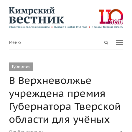
Open
Menu
Меню
search
panel
Губерния
В Верхневолжье
учреждена премия
Губернатора Тверской
области для учёных
Shar
Опубликовано: