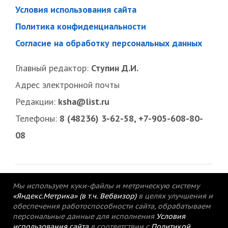
Условия использования сайта
Политика конфиденциальности
Согласие на обработку персональных данных
Главный редактор:
Ступин Д.И.
Адрес электронной почты
Редакции:
ksha@list.ru
Телефоны:
8 (48236) 3-62-58, +7-905-608-80-
08
Мы используем куки-файлы и метрическую систему
«Яндекс.Метрика» (в т.ч. Вебвизор)
в целях улучшения и
обеспечения работоспособности сайта, обрабатываем
персональные данные для исполнения
Условия
использования сайта
в соответствии с
Политикой