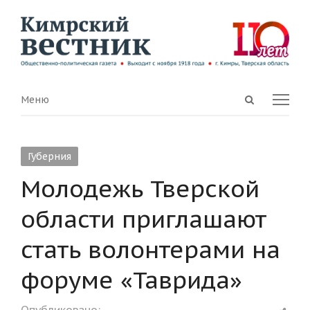
Open
Menu
Меню
search
panel
Губерния
Молодежь Тверской
области приглашают
стать волонтерами на
форуме «Таврида»
Shar
Опубликовано: