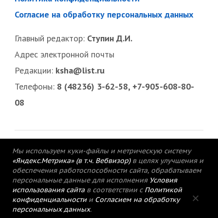
Согласие на обработку персональных данных
Главный редактор:
Ступин Д.И.
Адрес электронной почты
Редакции:
ksha@list.ru
Телефоны:
8 (48236) 3-62-58, +7-905-608-80-
08
Мы используем куки-файлы и метрическую систему
«Яндекс.Метрика» (в т.ч. Вебвизор)
в целях улучшения и
обеспечения работоспособности сайта, обрабатываем
персональные данные для исполнения
Условия
использования сайта
в соответствии с
Политикой
конфиденциальности
и
Согласием на обработку
персональных данных
.
© 2015-2021 Редакция газеты «Кимрский