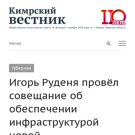
Open
Menu
Меню
search
panel
Губерния
Игорь Руденя провёл
совещание об
обеспечении
инфраструктурой
новой