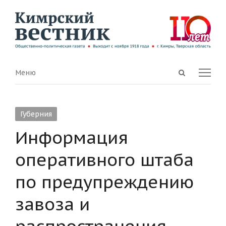
Open
Menu
Меню
search
panel
Губерния
Информация
оперативного штаба
по предупреждению
завоза и
распространения