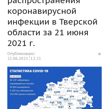
коронавирусной
инфекции в Тверской
области за 21 июня
2021 г.
Shar
Опубликовано:
this
21.06.2021
12:21
post