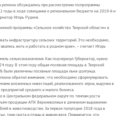
 региона обсуждались при рассмотрении госпрограммы
22 годы в ходе совещания о региональном бюджете на 2019-й и
рнатор Игорь Руденя.
енной программы «Сельское хозяйство Тверской области» в
вать инфраструктуру сельских территорий. Это необходимо,
авались жить и работать в родном крае», – считает Игорь
мель сельхозназначения. Как подчеркнул Губернатор, нужно
24 году. В этом году общая посевная площадь в Тверской
 6% были увеличены посевные площади льна-долгунца.
региона обратил внимание, что необходимо сформулировать
емами вложенных инвестиций, реализованного зерна, выручки в
предприятий среднего и малого бизнеса.
то в Центральном федеральном округе по темпам роста
бъём продукции АПК Верхневолжья в денежном выражении
ублей в животноводстве. За первое полугодие 2018 года в
ыс. тонн скота и птицы в живом весе. Планируется, что