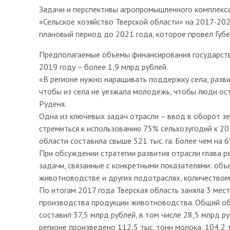
Задачи и перспективы агропромышленного комплекса
«Сельское хозяйство Тверской области» на 2017-20
плановый период до 2021 года, которое провел Губе
Предполагаемые объемы финансирования государств
2019 году – более 1,9 млрд рублей.
«В регионе нужно наращивать поддержку села, разви
чтобы из села не уезжала молодёжь, чтобы люди ост
Руденя.
Одна из ключевых задач отрасли – ввод в оборот зе
стремиться к использованию 75% сельхозугодий к 20
области составила свыше 521 тыс. га. Более чем на
При обсуждении стратегии развития отрасли глава 
задачи, связанные с конкретными показателями: объ
животноводстве и других подотраслях, количеством 
По итогам 2017 года Тверская область заняла 3 мес
производства продукции животноводства. Общий о
составил 37,5 млрд рублей, в том числе 28,5 млрд р
регионе произведено 112,5 тыс. тонн молока, 104,2 т