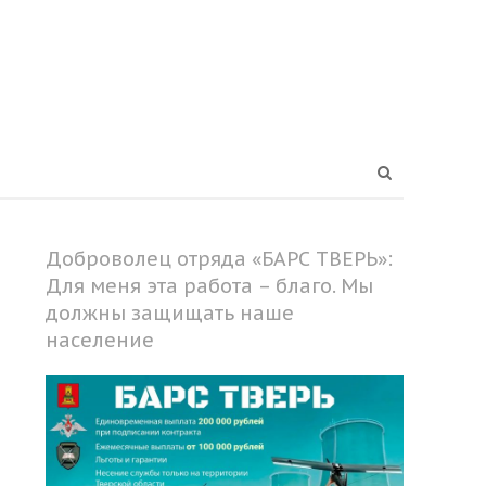
Open
search
panel
Доброволец отряда «БАРС ТВЕРЬ»:
Для меня эта работа – благо. Мы
должны защищать наше
население
Share
this