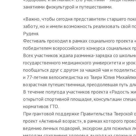
занятиями физкультурой и путешествиями.
«Важно, чтобы сегодня представители старшего пок
заботу, но и имели возможность реализовать свой п
Руденя.
Фестиваль проходил в рамках социального проекта «
победителем всероссийского конкурса социальных п
Всех участников ждала разминка-зарядка со школьни
государственного медицинского университета и уро
пообщаться друг с другом за чашкой чая и поделить
и 77-летняя велосипедистка из Твери Юлия Михайлюк,
возрастная путешественница, преодолевшая путь дли
В течение полугода участников проекта «Радость жи
открытой спортивной площадке, консультации специ
нормативов ГТО.
При грантовой поддержке Правительства Тверской 
проект «Активный возраст», в рамках которого пров
ведению личных подворий, экскурсии для пожилых л
методам сохранения здоровья, выхода из сложных с