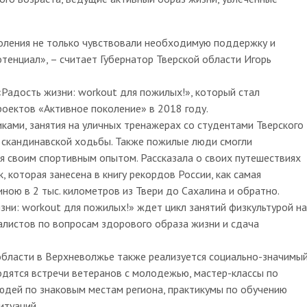
оления не только чувствовали необходимую поддержку и
отенциал», – считает Губернатор Тверской области Игорь
Радость жизни: workout для пожилых!», который стал
роектов «Активное поколение» в 2018 году.
ками, занятия на уличных тренажерах со студентами Тверского
к скандинавской ходьбы. Также пожилые люди смогли
ся своим спортивным опытом. Рассказала о своих путешествиях
 которая занесена в книгу рекордов России, как самая
ною в 2 тыс. километров из Твери до Сахалина и обратно.
зни: workout для пожилых!» ждет цикл занятий физкультурой на
алистов по вопросам здорового образа жизни и сдача
области в Верхневолжье также реализуется социально-значимы
одятся встречи ветеранов с молодежью, мастер-классы по
юдей по знаковым местам региона, практикумы по обучению
итуаций.