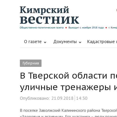
О газете
Документы
Кадастровые
Губерния
В Тверской области 
уличные тренажеры 
Опубликовано:
21.09.2018
14:30
В поселке Заволжский Калининского района Тверско
«Здоровые и активные». Его участники – люди пожил