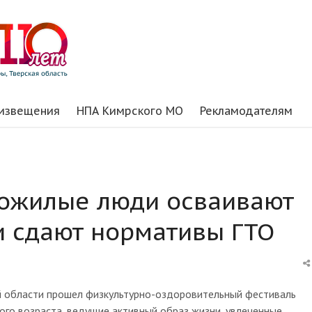
 извещения
НПА Кимрского МО
Рекламодателям
пожилые люди осваивают
и сдают нормативы ГТО
й области прошел физкультурно-оздоровительный фестиваль
ого возраста, ведущие активный образ жизни, увлеченные