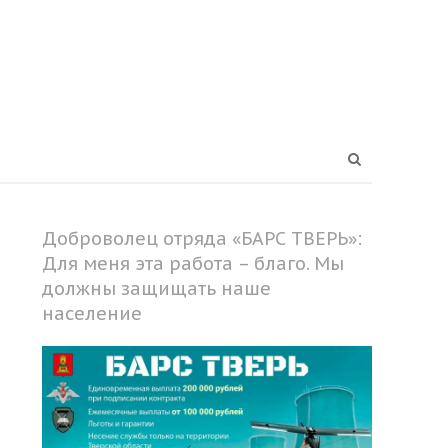
Open
search
panel
Доброволец отряда «БАРС ТВЕРЬ»:
Для меня эта работа – благо. Мы
должны защищать наше
население
Share
this
post