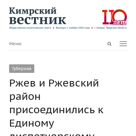
Open
Menu
Меню
search
panel
Губерния
Ржев и Ржевский
район
присоединились к
Единому
диспетчерскому