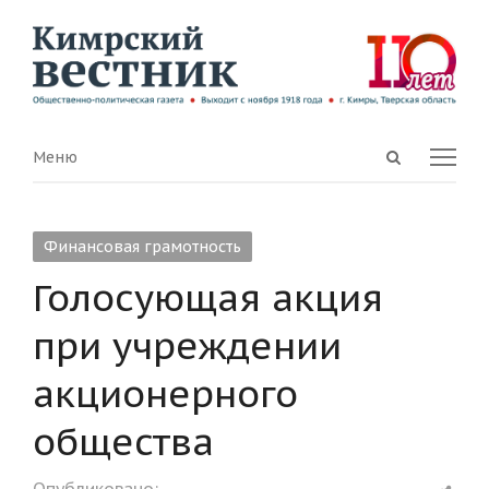
Open
Menu
Меню
search
panel
Финансовая грамотность
Голосующая акция
при учреждении
акционерного
общества
Shar
Опубликовано: