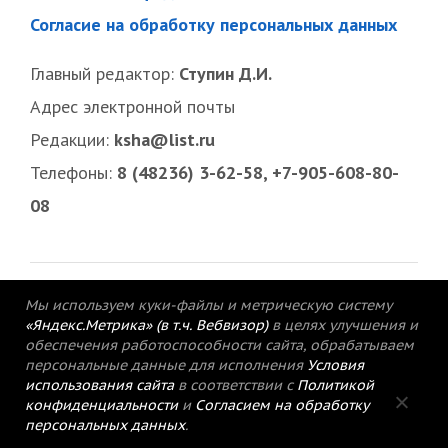
Согласие на обработку персональных данных
Главный редактор:
Ступин Д.И.
Адрес электронной почты
Редакции:
ksha@list.ru
Телефоны:
8 (48236) 3-62-58, +7-905-608-80-
08
Мы используем куки-файлы и метрическую систему
«Яндекс.Метрика» (в т.ч. Вебвизор)
в целях улучшения и
обеспечения работоспособности сайта, обрабатываем
персональные данные для исполнения
Условия
использования сайта
в соответствии с
Политикой
конфиденциальности
и
Согласием на обработку
персональных данных
.
© 2015-2021 Редакция газеты «Кимрский