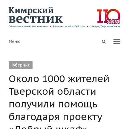
Open
Menu
Меню
search
panel
Губерния
Около 1000 жителей
Тверской области
получили помощь
благодаря проекту
«Добрый шкаф»