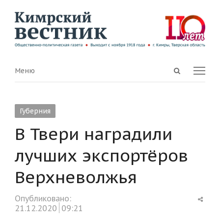
Open
Menu
Меню
search
panel
Губерния
В Твери наградили
лучших экспортёров
Верхневолжья
Shar
Опубликовано:
this
21.12.2020
09:21
post