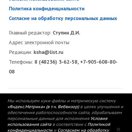
Политика конфиденциальности
Согласие на обработку персональных данных
Главный редактор:
Ступин Д.И.
Адрес электронной почты
Редакции:
ksha@list.ru
Телефоны:
8 (48236) 3-62-58, +7-905-608-80-
08
Мы используем куки-файлы и метрическую систему
«Яндекс.Метрика» (в т.ч. Вебвизор)
в целях улучшения и
обеспечения работоспособности сайта, обрабатываем
персональные данные для исполнения
Условия
использования сайта
в соответствии с
Политикой
конфиденциальности
и
Согласием на обработку