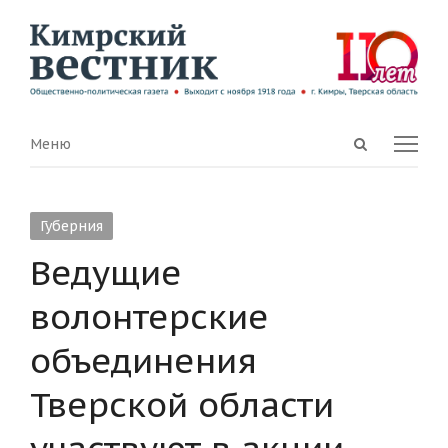
Open
Menu
Меню
search
panel
Губерния
Ведущие
волонтерские
объединения
Тверской области
участвуют в акции