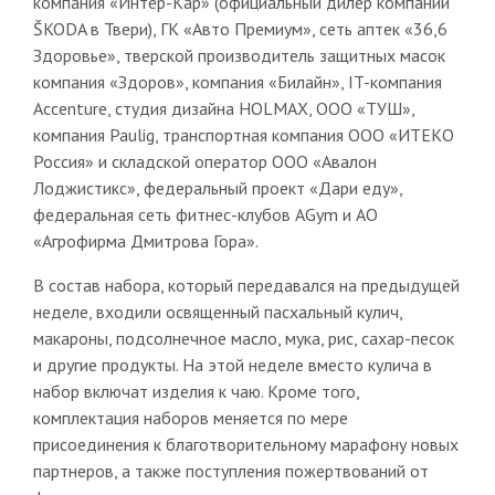
компания «Интер-Кар» (официальный дилер компании
ŠKODA в Твери), ГК «Авто Премиум», сеть аптек «36,6
Здоровье», тверской производитель защитных масок
компания «Здоров», компания «Билайн», IT-компания
Accenture, студия дизайна HOLMAX, ООО «ТУШ»,
компания Paulig, транспортная компания ООО «ИТЕКО
Россия» и складской оператор ООО «Авалон
Лоджистикс», федеральный проект «Дари еду»,
федеральная сеть фитнес-клубов AGym и АО
«Агрофирма Дмитрова Гора».
В состав набора, который передавался на предыдущей
неделе, входили освященный пасхальный кулич,
макароны, подсолнечное масло, мука, рис, сахар-песок
и другие продукты. На этой неделе вместо кулича в
набор включат изделия к чаю. Кроме того,
комплектация наборов меняется по мере
присоединения к благотворительному марафону новых
партнеров, а также поступления пожертвований от