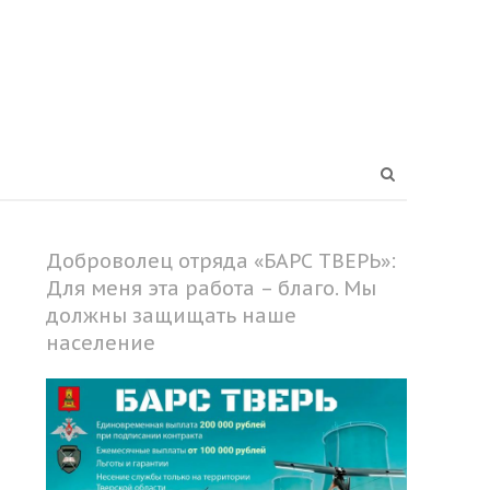
Open
search
panel
Доброволец отряда «БАРС ТВЕРЬ»:
Для меня эта работа – благо. Мы
должны защищать наше
население
Share
this