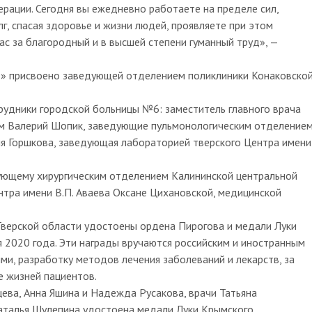
ации. Сегодня вы ежедневно работаете на пределе сил,
, спасая здоровье и жизни людей, проявляете при этом
ас за благородный и в высшей степени гуманный труд», —
» присвоено заведующей отделением поликлиники Конаковско
удники городской больницы №6: заместитель главного врача
м Валерий Шопик, заведующие пульмонологическим отделение
я Горшкова, заведующая лабораторией тверского Центра имени
ующему хирургическим отделением Калининской центральной
нтра имени В.П. Аваева Оксане Цихановской, медицинской
верской области удостоены ордена Пирогова и медали Луки
 2020 года. Эти награды вручаются российским и иностранным
ми, разработку методов лечения заболеваний и лекарств, за
е жизней пациентов.
ева, Анна Яшина и Надежда Русакова, врачи Татьяна
талья Шулепина удостоена медали Луки Крымского.