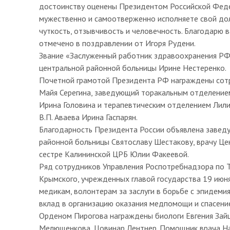
достоинству оценены Президентом Российской Федер
мужественно и самоотверженно исполняете свой долг
чуткость, отзывчивость и человечность. Благодарю в
отмечено в поздравлении от Игоря Рудени.
Звание «Заслуженный работник здравоохранения РФ
центральной районной больницы Ирине Нестеренко.
Почетной грамотой Президента РФ награждены сотр
Майя Серегина, заведующий торакальным отделение
Ирина Головина и терапевтическим отделением Лили
В.П. Аваева Ирина Гаспарян.
Благодарность Президента России объявлена завед
районной больницы Святославу Шестакову, врачу Це
сестре Калининской ЦРБ Юлии Факеевой.
Ряд сотрудников Управления Роспотребнадзора по Т
Крымского, учрежденных главой государства 19 июня
медикам, волонтерам за заслуги в борьбе с эпидемия
вклад в организацию оказания медпомощи и спасени
Орденом Пирогова награждены биологи Евгения Зайц
Мелющенкова, Цовинар Лентнер. Помощник врача На