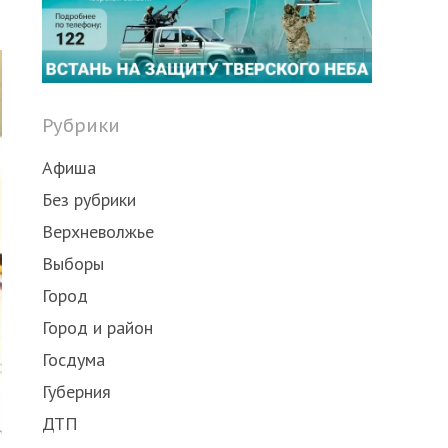
Share
this
post
Рубрики
Афиша
Без рубрики
Верхневолжье
Выборы
Город
Город и район
Госдума
Губерния
ДТП