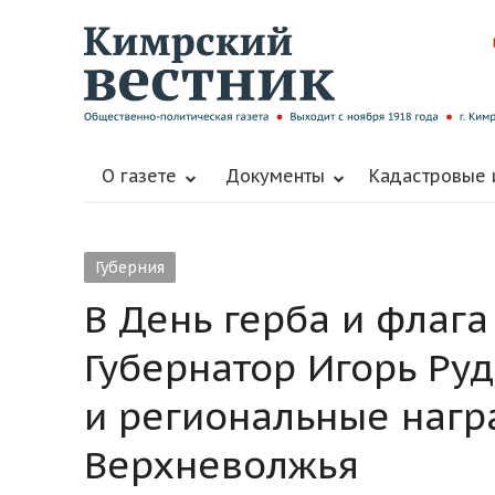
О газете
Документы
Кадастровые
Губерния
В День герба и флага
Губернатор Игорь Ру
и региональные наг
Верхневолжья