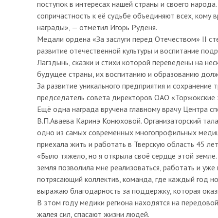
поступок в интересах нашей страны и своего народа
сопричастность к её судьбе объединяют всех, кому 
награды», — отметил Игорь Руденя.
Медали ордена «За заслуги перед Отечеством» II ст
развитие отечественной культуры и воспитание под
Лагздынь, сказки и стихи которой переведены на нес
будущее страны, их воспитанию и образованию долж
За развитие уникального предприятия и сохранение 
председатель совета директоров ОАО «Торжокские 
Ещё одна награда вручена главному врачу Центра 
В.П.Аваева Каринэ Конюховой. Организаторский тала
одно из самых современных многопрофильных медици
приехала жить и работать в Тверскую область 45 лет
«Было тяжело, но я открыла своё сердце этой земле.
земля позволила мне реализоваться, работать и уже 
потрясающий коллектив, команда, где каждый год но
выражаю благодарность за поддержку, которая ока
В этом году медики региона находятся на передово
жалея сил, спасают жизни людей.