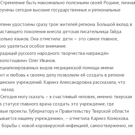
. Стремление быть максимально полезными своей Родине, лична
вручены сегодня высокие государственные и региональные
епени удостоены сразу трое жителей региона. Большой вклад в
растающего поколения внесла детская писательница Гайда
колько языков. Она отметила: дети — это самое главное,
но уделяться особое внимание.
традиций русского народного творчества награждён
золотошвеи» Олег Иванов.
специализированных видов медицинской помощи имени
нт и любовь к своему делу позволили ей создать в регионе
нских учреждений. Каринэ Александровна рассказала, что
 назад.
 Сегодня могу сказать – я счастливый человек, именно тверская
в статусе главного врача создать это учреждение, где
вые проекты. Губернатору и Правительству Тверской области
зывается нашему учреждению», – отметила Каринэ Конюхова.
й борьбы с новой коровирусной инфекцией, самоотверженно, не