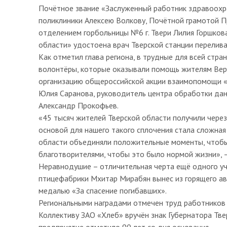
Почётное звание «Заслуженный работник здравоохр
поликлиники Алексею Волкову, Почётной грамотой 
отделением горбольницы №6 г. Твери Лилия Горшков
области» удостоена врач Тверской станции перелива
Как отметил глава региона, в трудные для всей стр
волонтёры, которые оказывали помощь жителям Вер
организацию общероссийской акции взаимопомощи 
Юлия Саранова, руководитель центра обработки да
Александр Прокофьев.
«45 тысяч жителей Тверской области получили через
основой для нашего такого сплочения стала сложная 
области объединяли положительные моменты, чтобы
благотворителями, чтобы это было нормой жизни», 
Неравнодушие – отличительная черта ещё одного у
птицефабрики Мхитар Мирабян вынес из горящего ав
медалью «За спасение погибавших».
Региональными наградами отмечен труд работников 
Коллективу ЗАО «Хлеб» вручён знак Губернатора Тве
предприятие отметило 90 лет со дня основания.