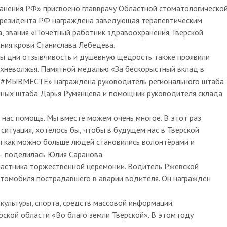
анения РФ» присвоено главврачу Областной стоматологическо
Президента РФ награждена заведующая терапевтическим
а, звания «Почетный работник здравоохранения Тверской
ния крови Станислава Лебедева.
аны дни отзывчивость и душевную щедрость также проявили
хневолжья. Памятной медалью «За бескорыстный вклад в
«#МЫВМЕСТЕ» награждена руководитель регионального штаба
нных штаба Дарья Румянцева и помощник руководителя склада
 нас помощь. Мы вместе можем очень многое. В этот раз
ситуация, хотелось бы, чтобы в будущем нас в Тверской
 как можно больше людей становились волонтёрами и
— поделилась Юлия Саранова.
частника торжественной церемонии. Водитель Ржевской
томобиля пострадавшего в аварии водителя. Он награждён
культуры, спорта, средств массовой информации.
рской области «Во благо земли Тверской». В этом году