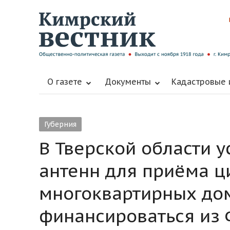
О газете
Документы
Кадастровые
Губерния
В Тверской области 
антенн для приёма ц
многоквартирных до
финансироваться из 