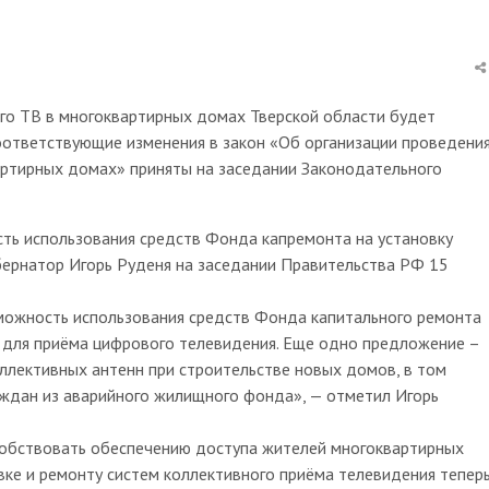
го ТВ в многоквартирных домах Тверской области будет
оответствующие изменения в закон «Об организации проведени
артирных домах» приняты на заседании Законодательного
ть использования средств Фонда капремонта на установку
бернатор Игорь Руденя на заседании Правительства РФ 15
можность использования средств Фонда капитального ремонта
н для приёма цифрового телевидения. Еще одно предложение –
ллективных антенн при строительстве новых домов, в том
аждан из аварийного жилищного фонда», — отметил Игорь
собствовать обеспечению доступа жителей многоквартирных
ке и ремонту систем коллективного приёма телевидения тепер