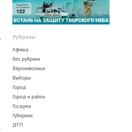
Share
this
post
Рубрики
я
Афиша
Без рубрики
Верхневолжье
Выборы
Город
Город и район
Госдума
Губерния
ДТП
ь