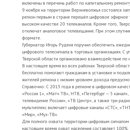
включены в перечень работ по капитальному ремонт
9 ноября на территории Верхневолжья состоялся зап
регион первым в стране перешёл цифровое эфирное
высоком качестве 20 телеканалов. Кроме того, Тверс
отключат аналоговое телевещание. При этом спутни
формате.
Губернатор Игорь Руденя поручил обеспечить ежедн
цифрового телесигнала в торговых организациях. С
Тверской области организовано взаимодействие по 
В настоящее время во всех районах Тверской облас
бесплатно помогают гражданам в установке и подкл
жителей региона с низким уровнем дохода предусмо
Справочно: С 2013 года в регионе в цифровом качес
«Россия 1», «Матч ТВ», НТВ, «Петербург — 5 канал»,
телевидение России», «ТВ Центр», а также три ради
мультиплекс включает цифровые каналы «СТС», «ТНТ»
«Мир», «Муз-ТВ».
Для полного охвата территории цифровым сигналом 
настоящее время охват населения составляет 100%.