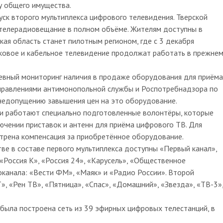
у общего имущества.
уск второго мультиплекса цифрового телевидения. Тверской
 телерадиовещание в полном объёме. Жителям доступны в
кая область станет пилотным регионом, где с 3 декабря
ковое и кабельное телевидение продолжат работать в прежне
евный мониторинг наличия в продаже оборудования для приёма
 управлениями антимонопольной службы и Роспотребнадзора по
недопущению завышения цен на это оборудование.
ти работают специально подготовленные волонтёры, которые
ючении приставок и антенн для приёма цифрового ТВ. Для
трена компенсация за приобретённое оборудование.
тве в составе первого мультиплекса доступны «Первый канал»,
 «Россия К», «Россия 24», «Карусель», «Общественное
оканала: «Вести ФМ», «Маяк» и «Радио России». Второй
, «Рен ТВ», «Пятница», «Спас», «Домашний», «Звезда», «ТВ-3»
была построена сеть из 39 эфирных цифровых телестанций, в