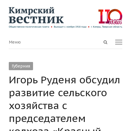
Open
Menu
Меню
search
panel
Губерния
Игорь Руденя обсудил
развитие сельского
хозяйства с
председателем
колхоза «Красный