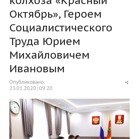
Октябрь», Героем
Социалистического
Труда Юрием
Михайловичем
Ивановым
Shar
Опубликовано:
this
23.01.2020
09:20
post