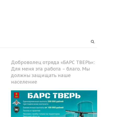
Open
search
panel
Доброволец отряда «БАРС ТВЕРЬ»:
Для меня эта работа – благо. Мы
должны защищать наше
население
Share
this