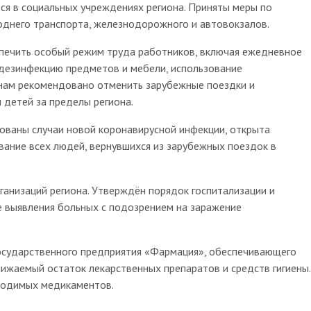
ся в социальных учреждениях региона. Приняты меры по
однего транспорта, железнодорожного и автовокзалов.
ечить особый режим труда работников, включая ежедневное
 дезинфекцию предметов и мебели, использование
анам рекомендовано отменить зарубежные поездки и
 детей за пределы региона.
рованы случаи новой коронавирусной инфекции, открыта
вание всех людей, вернувшихся из зарубежных поездок в
анизаций региона. Утверждён порядок госпитализации и
е выявления больных с подозрением на заражение
государственного предприятия «Фармация», обеспечивающего
ижаемый остаток лекарственных препаратов и средств гигиены.
ходимых медикаментов.