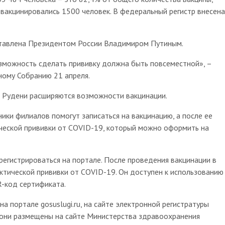
, вакцинировались 1500 человек. В федеральный регистр внесена
ставлена Президентом России Владимиром Путиным.
озможность сделать прививку должна быть повсеместной», –
ному Собранию 21 апреля.
я Рудени расширяются возможности вакцинации.
ники филиалов помогут записаться на вакцинацию, а после ее
ческой прививки от COVID-19, который можно оформить на
егистрироваться на портале. После проведения вакцинации в
ктической прививки от COVID-19. Он доступен к использованию
R-код сертификата.
на портале gosuslugi.ru, на сайте электронной регистратуры
 они размещены на сайте Министерства здравоохранения