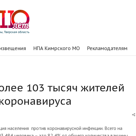
 извещения
НПА Кимрского МО
Рекламодателям
более 103 тысяч жителей
 коронавируса
ция населения против коронавирусной инфекции. Всего на
3 484 человека – это 82,4% от общего количества вакцины,