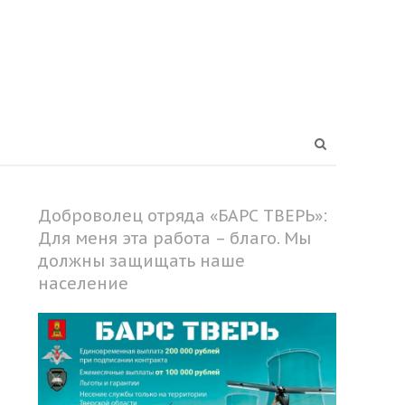
Open
search
panel
Доброволец отряда «БАРС ТВЕРЬ»:
Для меня эта работа – благо. Мы
должны защищать наше
население
Share
this
post