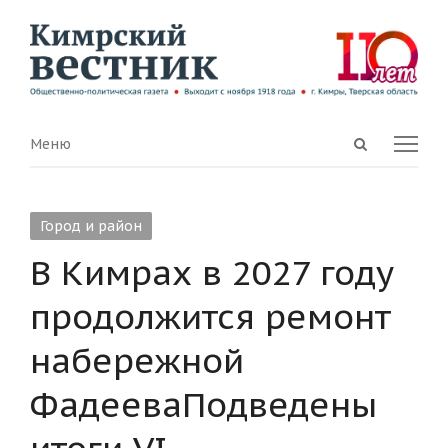
Open
Menu
Меню
search
panel
Город и район
В Кимрах в 2027 году
продолжится ремонт
набережной
ФадееваПодведены
итоги VI