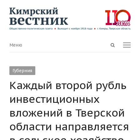
Open
Menu
Меню
search
panel
Губерния
Каждый второй рубль
инвестиционных
вложений в Тверской
области направляется
в сельское хозяйство