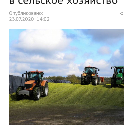
Shar
Опубликовано:
this
23.07.2020
14:02
post