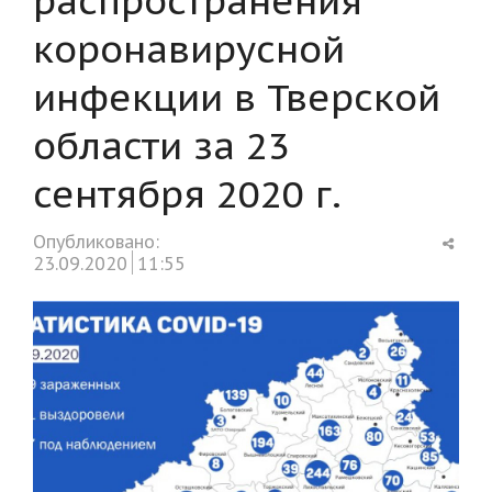
коронавирусной
инфекции в Тверской
области за 23
сентября 2020 г.
Shar
Опубликовано:
this
23.09.2020
11:55
post