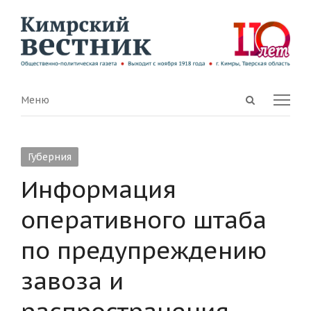
Open
Menu
Меню
search
panel
Губерния
Информация
оперативного штаба
по предупреждению
завоза и
распространения