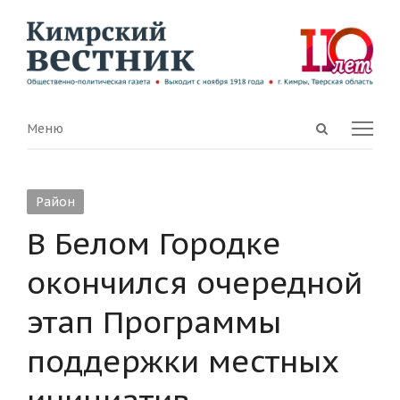
Open
Menu
Меню
search
panel
Район
В Белом Городке
окончился очередной
этап Программы
поддержки местных
инициатив