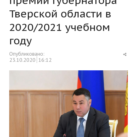
Тверской области в
2020/2021 учебном
году
Shar
Опубликовано:
this
23.10.2020
16:12
post