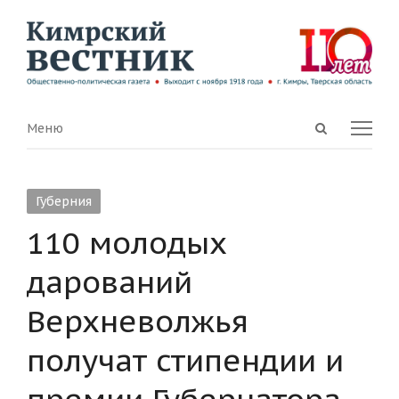
Open
Menu
Меню
search
panel
Губерния
110 молодых
дарований
Верхневолжья
получат стипендии и
премии Губернатора