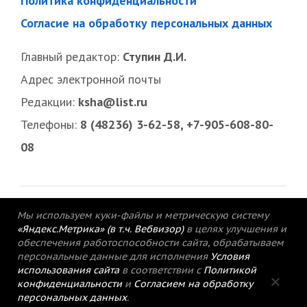
Политика конфиденциальности
Согласие на обработку персональных данных
Главный редактор:
Ступин Д.И.
Адрес электронной почты
Редакции:
ksha@list.ru
Телефоны:
8 (48236) 3-62-58, +7-905-608-80-
08
Мы используем куки-файлы и метрическую систему
«Яндекс.Метрика» (в т.ч. Вебвизор)
в целях улучшения и
обеспечения работоспособности сайта, обрабатываем
персональные данные для исполнения
Условия
использования сайта
в соответствии с
Политикой
конфиденциальности
и
Согласием на обработку
персональных данных
.
© 2015-2021 Редакция газеты «Кимрский