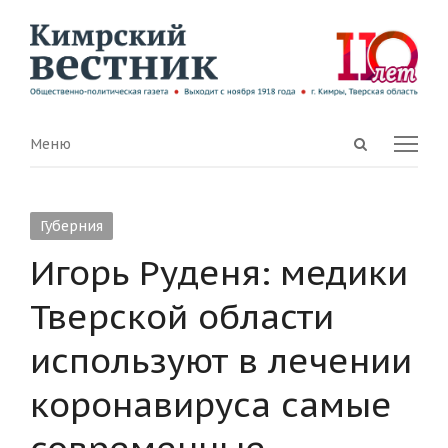
Open
Menu
Меню
search
panel
Губерния
Игорь Руденя: медики
Тверской области
используют в лечении
коронавируса самые
современные