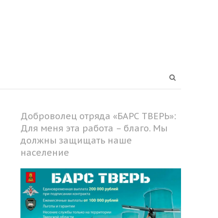
Open
search
panel
Доброволец отряда «БАРС ТВЕРЬ»:
Для меня эта работа – благо. Мы
должны защищать наше
население
Share
this