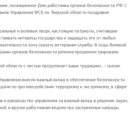
ание, посвященное Дню работника органов безопасности РФ. С
анов Управления ФСБ по Тверской области поздравил
 сильные и волевые люди, настоящие патриоты, считавшие
стаивать интересы государства и защищать его от любых
изнательности хочу сказать ветеранам службы. В годы Великой
дники органов безопасности региона продемонстрировали
ой области с честью продолжает ваши традиции», – сказал
 Управления внесли важный вклад в обеспечение безопасности
адачи по противодействию терроризму и экстремизму, в сфере
ав и руководство управления за важный вклад в решение задач,
ной, и вручил работникам ведомства заслуженные награды.