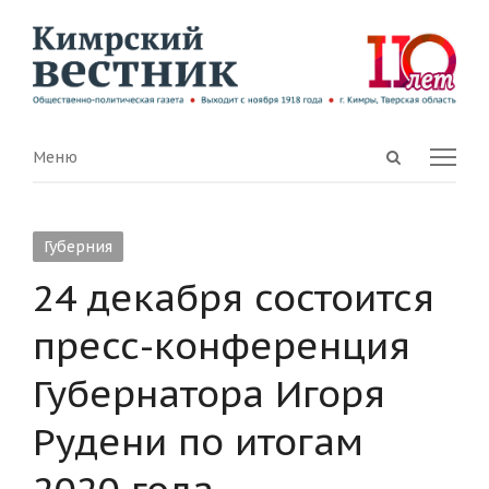
Open
Menu
Меню
search
panel
Губерния
24 декабря состоится
пресс-конференция
Губернатора Игоря
Рудени по итогам
2020 года