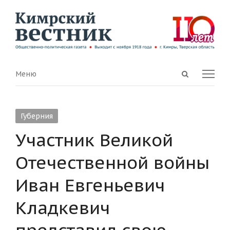
Open
Menu
Меню
search
panel
Губерния
Участник Великой
Отечественной войны
Иван Евгеньевич
Кладкевич
представил свою