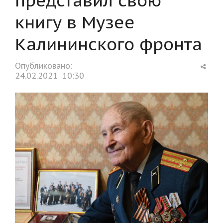
книгу в Музее
Калининского фронта
Shar
Опубликовано:
this
24.02.2021
10:30
post