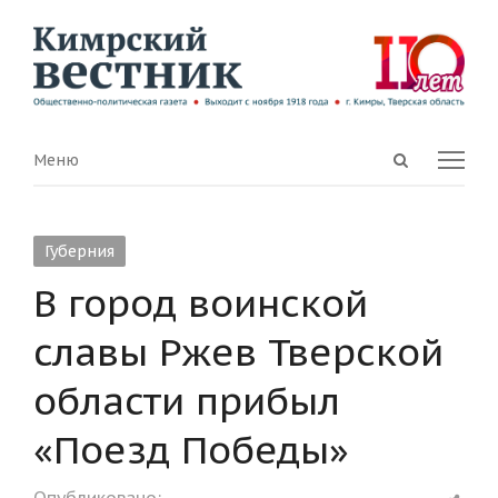
Open
Menu
Меню
search
panel
Губерния
В город воинской
славы Ржев Тверской
области прибыл
«Поезд Победы»
Shar
Опубликовано: