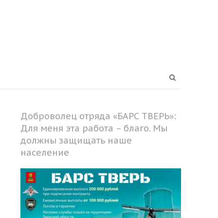
Open
search
panel
Доброволец отряда «БАРС ТВЕРЬ»:
Для меня эта работа – благо. Мы
должны защищать наше
население
Share
this