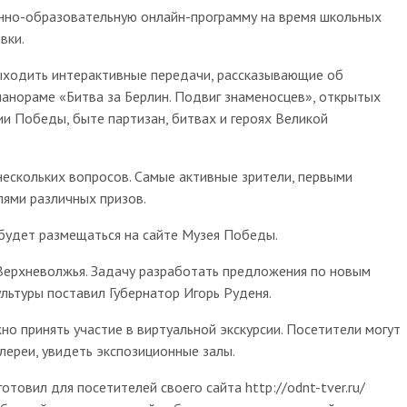
нно-образовательную онлайн-программу на время школьных
вки.
выходить интерактивные передачи, рассказывающие об
панораме «Битва за Берлин. Подвиг знаменосцев», открытых
и Победы, быте партизан, битвах и героях Великой
ескольких вопросов. Самые активные зрители, первыми
лями различных призов.
будет размещаться на сайте Музея Победы.
Верхневолжья. Задачу разработать предложения по новым
ьтуры поставил Губернатор Игорь Руденя.
но принять участие в виртуальной экскурсии. Посетители могут
 галереи, увидеть экспозиционные залы.
товил для посетителей своего сайта http://odnt-tver.ru/