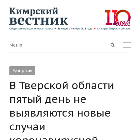
Open
Menu
Меню
search
panel
Губерния
В Тверской области
пятый день не
выявляются новые
случаи
коронавирусной