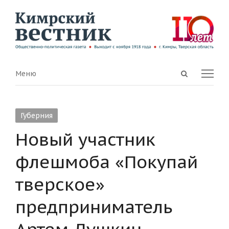
Open
Menu
Меню
search
panel
Губерния
Новый участник
флешмоба «Покупай
тверское»
предприниматель
Артем Душкин