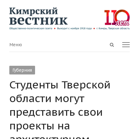
Open
Menu
Меню
search
panel
Губерния
Студенты Тверской
области могут
представить свои
проекты на
архитектурном