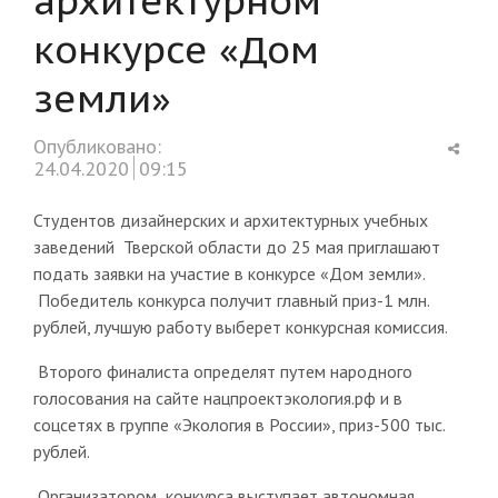
конкурсе «Дом
земли»
Shar
Опубликовано:
this
24.04.2020
09:15
post
Студентов дизайнерских и архитектурных учебных
заведений Тверской области до 25 мая приглашают
подать заявки на участие в конкурсе «Дом земли».
Победитель конкурса получит главный приз-1 млн.
рублей, лучшую работу выберет конкурсная комиссия.
Второго финалиста определят путем народного
голосования на сайте нацпроектэкология.рф и в
соцсетях в группе «Экология в России», приз-500 тыс.
рублей.
Организатором конкурса выступает автономная