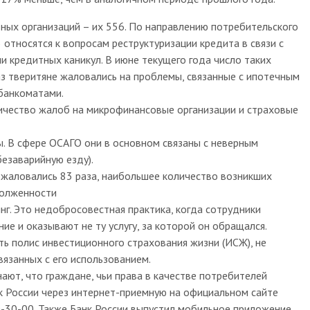
ных организаций – их 556. По направлению потребительского
 относятся к вопросам реструктуризации кредита в связи с
и кредитных каникул. В июне текущего года число таких
аз тверитяне жаловались на проблемы, связанные с ипотечным
 банкоматами.
ичество жалоб на микрофинансовые организации и страховые
. В сфере ОСАГО они в основном связаны с неверным
езаварийную езду).
жаловались 83 раза, наибольшее количество возникших
долженности
нг. Это недобросовестная практика, когда сотрудники
е и оказывают не ту услугу, за которой он обращался.
ь полис инвестиционного страхования жизни (ИСЖ), не
вязанных с его использованием.
ют, что граждане, чьи права в качестве потребителей
к России через интернет-приемную на официальном сайте
0-30-00. Также Банк России выпустил мобильное приложение