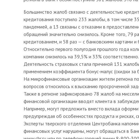
Большинство жалоб связано с деятельностью кредит
кредитования поступило 233 жалобы, в том числе 35
пандемией, а 13 связаны с отказами в предоставлени
обращений значительно снизилось. Кроме того, 79 р
кредитованием, и 58 раз — с банковскими картами и
Относительно первого полугодия прошлого года кол
компании снизилось на 39,5% и 33% соответственно.
Деятельность страховых стала причиной 131 жалобы
применением коэффициента бонус-малус (скидки за б
На микрофинансовые организации жители региона по
вопросов относилось к взысканию просроченной за
Также в регионе зафиксировано 78 жалоб на миссели
финансовой организации вводят клиента в заблуждени
Например, могут предложить вместо вклада оформит
предупреждая об особенностях продукта и рисках, с
Эксперты тверского отделения Центробанка напомина
финансовых услуг нарушены, могут обращаться в Бан
www.cbr.ru или по телефону горячей линии 8-800-30