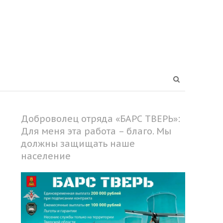
Open
search
panel
Доброволец отряда «БАРС ТВЕРЬ»:
Для меня эта работа – благо. Мы
должны защищать наше
население
Share
this
post