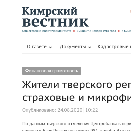
О газете
Документы
Кадастровые
Финансовая грамотность
Жители тверского ре
страховые и микроф
Опубликовано:
24.08.2020
10:22
По данным тверского отделения Центробанка в перв
региона в Банк России поступила 981 жалоба. Это н