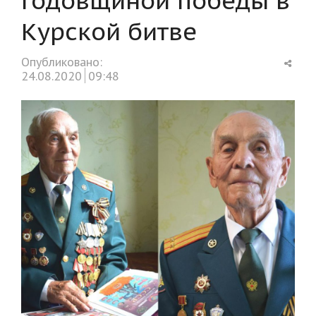
Курской битве
Shar
Опубликовано:
this
24.08.2020
09:48
post