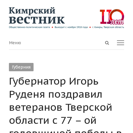
Open
Menu
Меню
search
panel
Губерния
Губернатор Игорь
Руденя поздравил
ветеранов Тверской
области с 77 – ой
годовщиной победы в