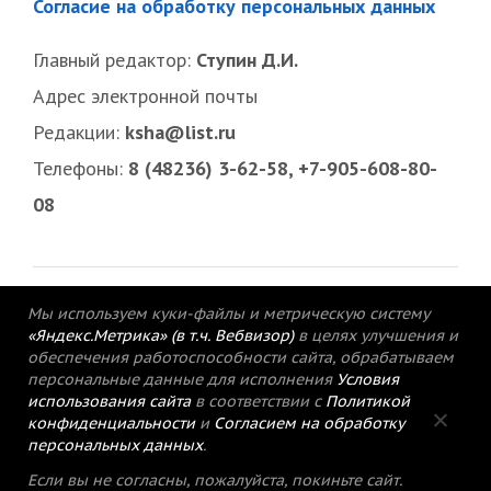
Согласие на обработку персональных данных
Главный редактор:
Ступин Д.И.
Адрес электронной почты
Редакции:
ksha@list.ru
Телефоны:
8 (48236) 3-62-58, +7-905-608-80-
08
Мы используем куки-файлы и метрическую систему
«Яндекс.Метрика» (в т.ч. Вебвизор)
в целях улучшения и
обеспечения работоспособности сайта, обрабатываем
персональные данные для исполнения
Условия
использования сайта
в соответствии с
Политикой
конфиденциальности
и
Согласием на обработку
персональных данных
.
© 2015-2021 Редакция газеты «Кимрский
Если вы не согласны, пожалуйста, покиньте сайт.