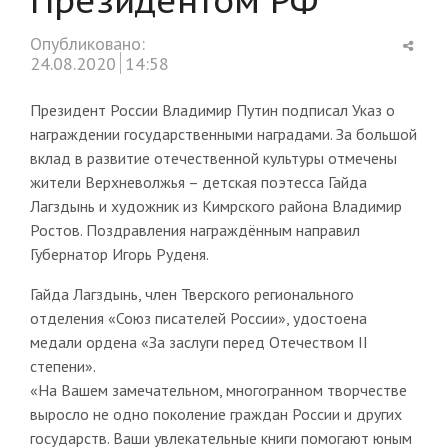
Shar
Опубликовано:
this
24.08.2020
14:58
post
Президент России Владимир Путин подписал Указ о
награждении государственными наградами. За большой
вклад в развитие отечественной культуры отмечены
жители Верхневолжья – детская поэтесса Гайда
Лагздынь и художник из Кимрского района Владимир
Ростов. Поздравления награждённым направил
Губернатор Игорь Руденя.
Гайда Лагздынь, член Тверского регионального
отделения «Союз писателей России», удостоена
медали ордена «За заслуги перед Отечеством II
степени».
«На Вашем замечательном, многогранном творчестве
выросло не одно поколение граждан России и других
государств. Ваши увлекательные книги помогают юным