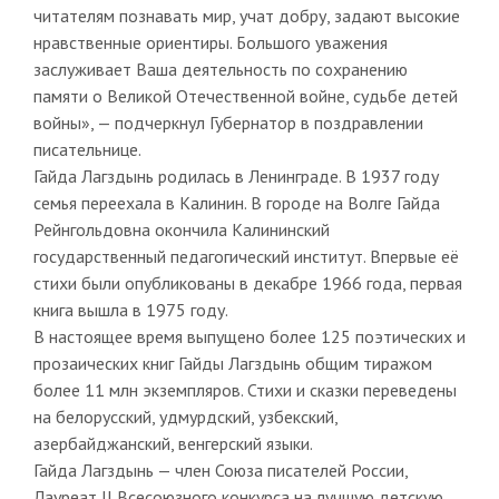
читателям познавать мир, учат добру, задают высокие
нравственные ориентиры. Большого уважения
заслуживает Ваша деятельность по сохранению
памяти о Великой Отечественной войне, судьбе детей
войны», — подчеркнул Губернатор в поздравлении
писательнице.
Гайда Лагздынь родилась в Ленинграде. В 1937 году
семья переехала в Калинин. В городе на Волге Гайда
Рейнгольдовна окончила Калининский
государственный педагогический институт. Впервые её
стихи были опубликованы в декабре 1966 года, первая
книга вышла в 1975 году.
В настоящее время выпущено более 125 поэтических и
прозаических книг Гайды Лагздынь общим тиражом
более 11 млн экземпляров. Стихи и сказки переведены
на белорусский, удмурдский, узбекский,
азербайджанский, венгерский языки.
Гайда Лагздынь — член Союза писателей России,
Лауреат II Всесоюзного конкурса на лучшую детскую