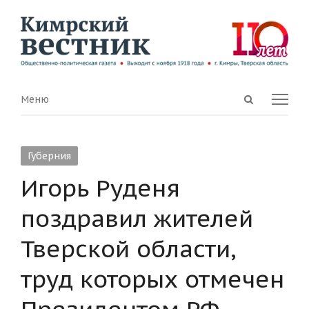
Open
Menu
Меню
search
panel
Губерния
Игорь Руденя
поздравил жителей
Тверской области,
труд которых отмечен
Президентом РФ