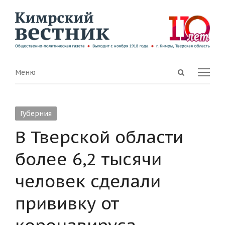
Open
Menu
Меню
search
panel
Губерния
В Тверской области
более 6,2 тысячи
человек сделали
прививку от
коронавируса