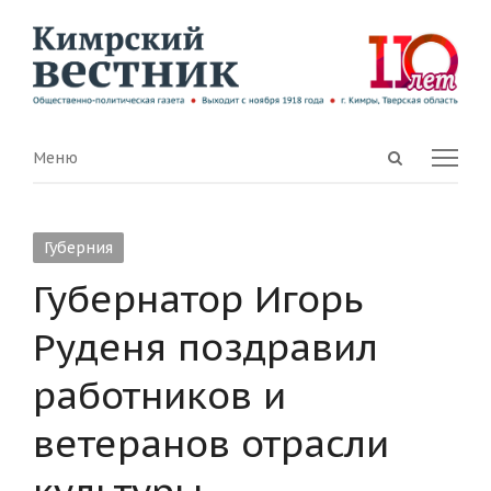
Open
Menu
Меню
search
panel
Губерния
Губернатор Игорь
Руденя поздравил
работников и
ветеранов отрасли
культуры