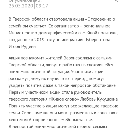
this
25.05.2020
09:17
post
В Тверской области стартовала акция «Откровенно о
семейном счастье». Ее организатор – региональное
Министерство демографической и семейной политики,
созданное в 2019 году по инициативе Губернатора
Игоря Рудени.
Акция познакомит жителей Верхневолжья с семьями
Тверской области, живут и работают в сложившейся
эпидемиологической ситуации. Участники акции
расскажут, чему их научил этот период, помогут
увидеть позитив даже в такой непростой обстановке.
Первым участником акции стала руководитель
тверского лектория «Живое слово» Любовь Кукушкина.
Принять участие в акции могут все желающие тверские
семьи. Свои заметки они могут разместить в соцсетях с
хештегом #откровенноосемейномсчастье.
В непростой эпидемиологический период семьям