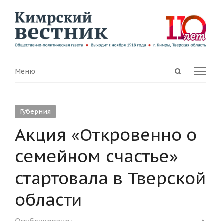
Open
Menu
Меню
search
panel
Губерния
Акция «Откровенно о
семейном счастье»
стартовала в Тверской
области
Shar
Опубликовано: