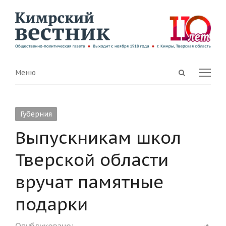
Open
Menu
Меню
search
panel
Губерния
Выпускникам школ
Тверской области
вручат памятные
подарки
Shar
Опубликовано: