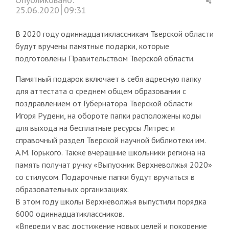
this
25.06.2020
09:31
post
В 2020 году одиннадцатиклассникам Тверской области
будут вручены памятные подарки, которые
подготовлены Правительством Тверской области.
Памятный подарок включает в себя адресную папку
для аттестата о среднем общем образовании с
поздравлением от Губернатора Тверской области
Игоря Рудени, на обороте папки расположены коды
для выхода на бесплатные ресурсы Литрес и
справочный раздел Тверской научной библиотеки им.
А.М. Горького. Также вчерашние школьники региона на
память получат ручку «Выпускник Верхневолжья 2020»
со стилусом. Подарочные папки будут вручаться в
образовательных организациях.
В этом году школы Верхневолжья выпустили порядка
6000 одиннадцатиклассников.
«Впереди у вас достижение новых целей и покорение