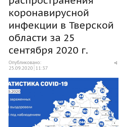
коронавирусной
инфекции в Тверской
области за 25
сентября 2020 г.
Shar
Опубликовано:
this
25.09.2020
11:37
post