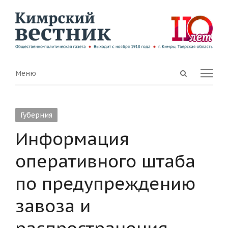
Open
Menu
Меню
search
panel
Губерния
Информация
оперативного штаба
по предупреждению
завоза и
распространения