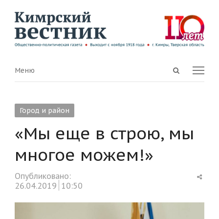
Open
Menu
Меню
search
panel
Город и район
«Мы еще в строю, мы
многое можем!»
Shar
Опубликовано:
this
26.04.2019
10:50
post