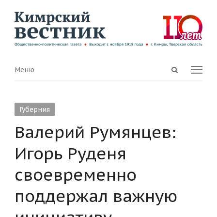
Open
Menu
Меню
search
panel
Губерния
Валерий Румянцев:
Игорь Руденя
своевременно
поддержал важную
инициативу