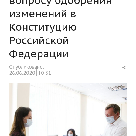
изменений в
Конституцию
Российской
Федерации
Shar
Опубликовано:
this
26.06.2020
10:31
post