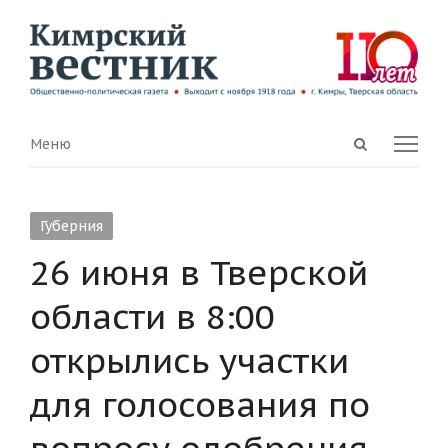
Open
Menu
Меню
search
panel
Губерния
26 июня в Тверской
области в 8:00
открылись участки
для голосования по
вопросу одобрения