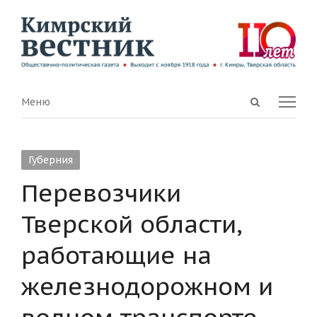
Open
Menu
Меню
search
panel
Губерния
Перевозчики
Тверской области,
работающие на
железнодорожном и
водном транспорте,