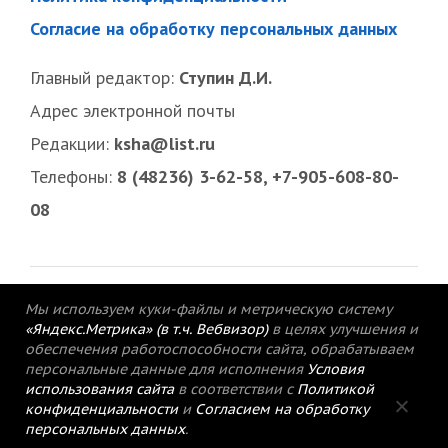
Согласие на обработку персональных данных
Главный редактор:
Ступин Д.И.
Адрес электронной почты
Редакции:
ksha@list.ru
Телефоны:
8 (48236) 3-62-58, +7-905-608-80-
08
Мы используем куки-файлы и метрическую систему
«Яндекс.Метрика» (в т.ч. Вебвизор)
в целях улучшения и
обеспечения работоспособности сайта, обрабатываем
персональные данные для исполнения
Условия
использования сайта
в соответствии с
Политикой
конфиденциальности
и
Согласием на обработку
персональных данных
.
© 2015-2021 Редакция газеты «Кимрский