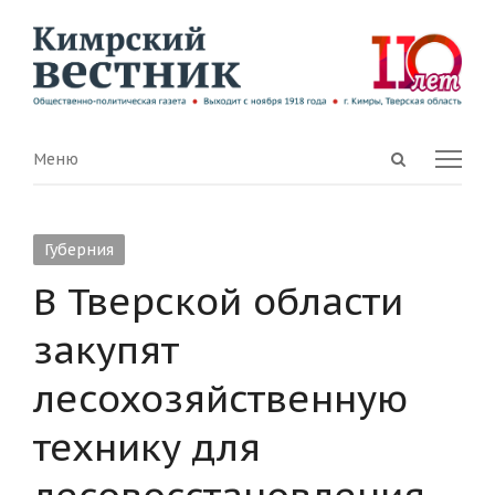
Open
Menu
Меню
search
panel
Губерния
В Тверской области
закупят
лесохозяйственную
технику для
лесовосстановления