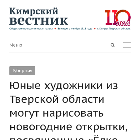
Open
Menu
Меню
search
panel
Губерния
Юные художники из
Тверской области
могут нарисовать
новогодние открытки,
посвященные «Ёлке