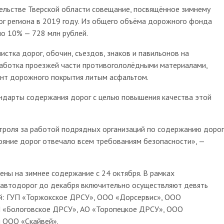
тельстве Тверской области совещание, посвящённое зимнему
г региона в 2019 году. Из общего объёма дорожного фонда
ло 10% — 728 млн рублей.
стка дорог, обочин, съездов, знаков и павильонов на
работка проезжей части противогололёдными материалами,
онт дорожного покрытия литым асфальтом.
андарты содержания дорог с целью повышения качества этой
роля за работой подрядных организаций по содержанию дорог
ояние дорог отвечало всем требованиям безопасности», —
ны на зимнее содержание с 24 октября. В рамках
 автодорог до декабря включительно осуществляют девять
й: ГУП «Торжокское ДРСУ», ООО «Дорсервис», ООО
П «Бологовское ДРСУ», АО «Торопецкое ДРСУ», ООО
 ООО «Скайвей».