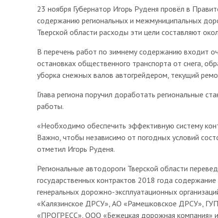
23 ноября Губернатор Игорь Руденя провёл в Прави
содержанию региональных и межмуниципальных доро
Тверской области расходы эти цели составляют око
В перечень работ по зимнему содержанию входит очи
остановках общественного транспорта от снега, об
уборка снежных валов автогрейдером, текущий рем
Глава региона поручил доработать региональные ст
работы.
«Необходимо обеспечить эффективную систему конт
Важно, чтобы независимо от погодных условий сост
отметил Игорь Руденя.
Региональные автодороги Тверской области переведе
государственных контрактов 2018 года содержание
генеральных дорожно-эксплуатационных организаци
«Калязинское ДРСУ», АО «Рамешковское ДРСУ», ГУ
«ПРОГРЕСС», ООО «Бежецкая дорожная компания» и