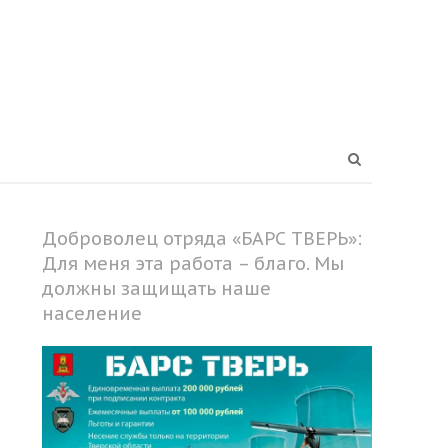
Open
search
panel
Доброволец отряда «БАРС ТВЕРЬ»:
Для меня эта работа – благо. Мы
должны защищать наше
население
Share
this