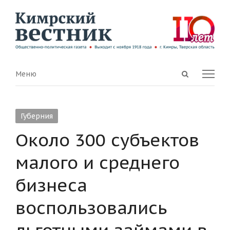
Open
Menu
Меню
search
panel
Губерния
Около 300 субъектов
малого и среднего
бизнеса
воспользовались
льготными займами в