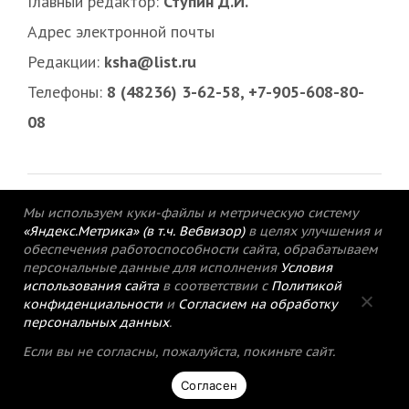
Главный редактор:
Ступин Д.И.
Адрес электронной почты
Редакции:
ksha@list.ru
Телефоны:
8 (48236) 3-62-58, +7-905-608-80-
08
Мы используем куки-файлы и метрическую систему
«Яндекс.Метрика» (в т.ч. Вебвизор)
в целях улучшения и
обеспечения работоспособности сайта, обрабатываем
персональные данные для исполнения
Условия
использования сайта
в соответствии с
Политикой
конфиденциальности
и
Согласием на обработку
персональных данных
.
© 2015-2021 Редакция газеты «Кимрский
Если вы не согласны, пожалуйста, покиньте сайт.
вестник».
Согласен
Политика конфиденциальности