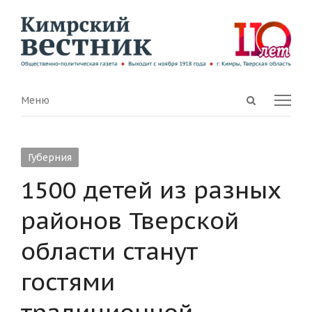
Open
Menu
Меню
search
panel
Губерния
1500 детей из разных
районов Тверской
области станут
гостями
традиционной